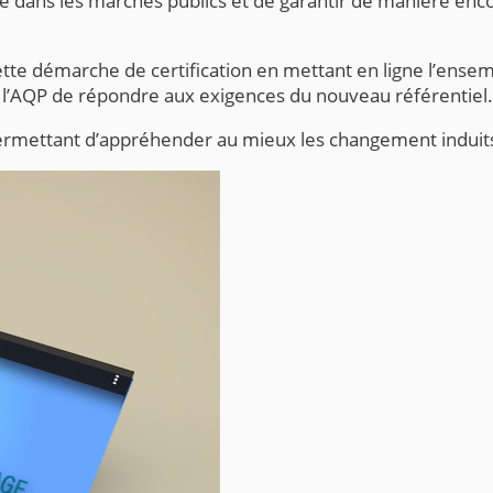
e dans les marchés publics et de garantir de manière enco
ette démarche de certification en mettant en ligne l’en
’AQP de répondre aux exigences du nouveau référentiel.
rmettant d’appréhender au mieux les changement induits p